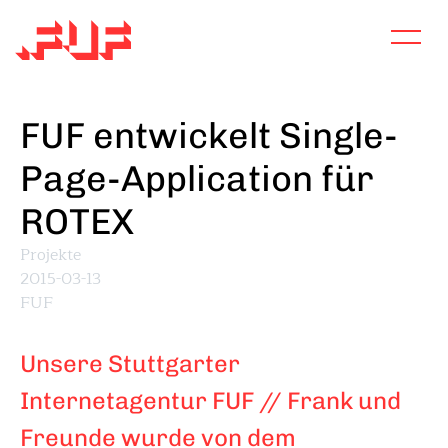
Direkt
zum
Inhalt
FUF entwickelt Single-
Page-Application für
ROTEX
Projekte
2015-03-13
FUF
Unsere Stuttgarter
Internetagentur FUF // Frank und
Freunde wurde von dem