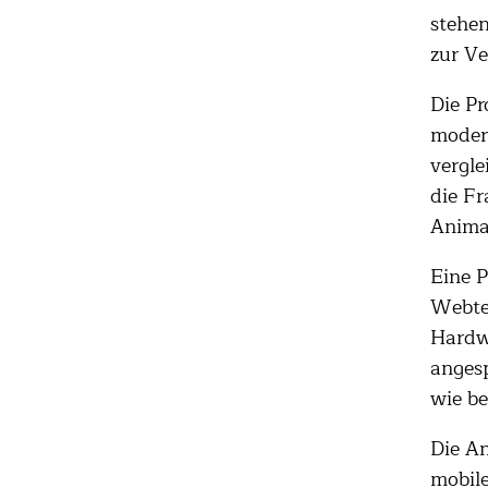
stehen
zur V
Die Pr
moder
vergle
die Fr
Anima
Eine P
Webtec
Hardw
angesp
wie be
Die An
mobile