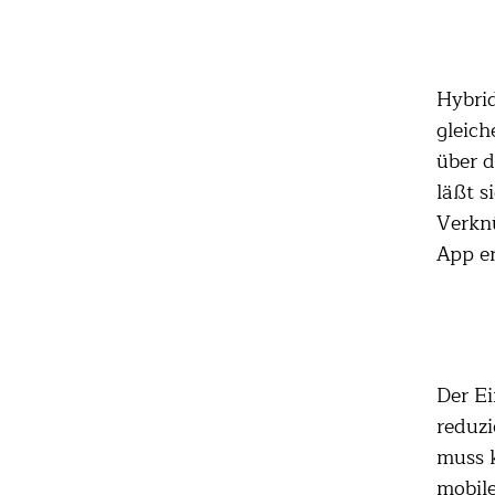
Hybrid
gleich
über d
läßt s
Verkn
App er
Der E
reduzi
muss k
mobil