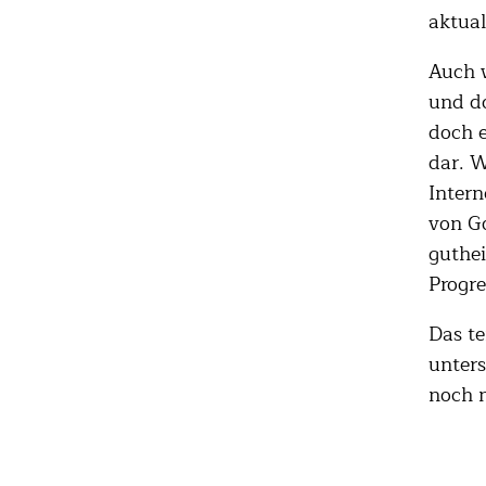
aktuali
Auch w
und do
doch e
dar. W
Intern
von Go
guthei
Progr
Das te
unters
noch n