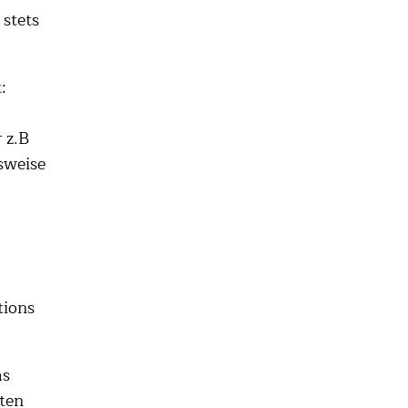
stets
:
 z.B
lsweise
tions
as
ten