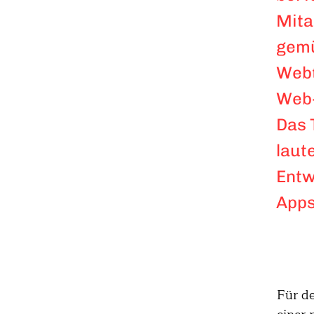
Mita
gemü
Webt
Web-
Das 
laut
Entw
Apps
Für d