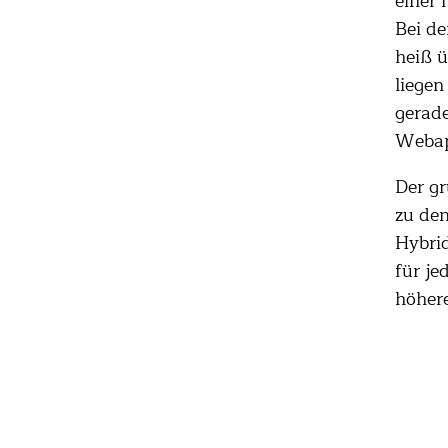
einer 
Bei de
heiß ü
liegen
gerad
Webap
Der gr
zu den
Hybrid
für je
höhere