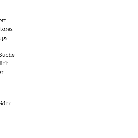
ert
tores
pps
 Suche
lich
er
eider