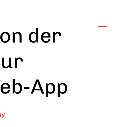
Von der
zur
Web-App
ay