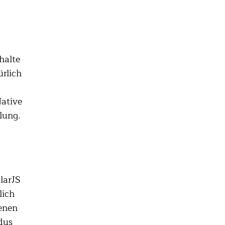
halte
rlich
ative
lung.
larJS
lich
enen
dus