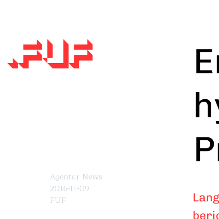
Direkt
zum
Inhalt
E
h
P
Agentur News
2016-11-09
Lang
FUF
beri