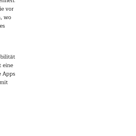
ennen.
ie vor
h, wo
es
ilität
 eine
e Apps
mit